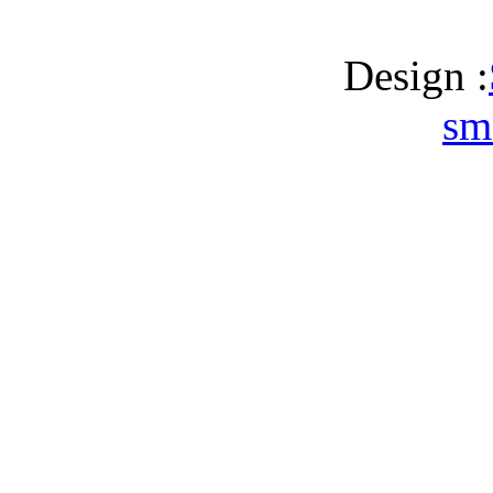
Design :
sm