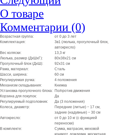
О товаре
Комментарии (0)
Возрастная группа:
от 0 до 3 лет
Комплектация:
3в1 (люлька, прогулочный блок,
автокресло)
Вес коляски:
13,3 кг
Люлька, размер (ДxШxГ):
80x38x21 см
Прогулочный блок (ДxШ):
92х31 см
Рама, материал:
Сталь
Шасси, ширина:
60 см
Регулируемая ручка:
4 положения
Механизм складывания:
Книжка
Установка прогулочного блока:
По/против движения
Корзина для покупок:
Да
Регулируемый подголовник:
Да (3 положения)
Колеса, диаметр:
Передние (литые) − 17 см,
задние (надувные) − 30 см
Автокресло:
от 0 до 10 кг (с функцией
переноски)
В комплекте:
Сумка, матрасик, меховой
конверт, дождевик, москитная