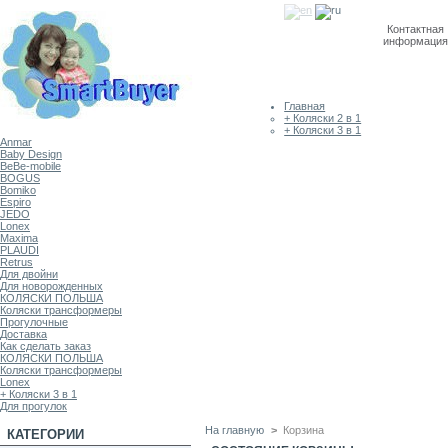
Контактная
информация
Главная
+ Коляски 2 в 1
+ Коляски 3 в 1
Anmar
Baby Design
BeBe-mobile
BOGUS
Bomiko
Espiro
JEDO
Lonex
Maxima
PLAUDI
Retrus
Для двойни
Для новорожденных
КОЛЯСКИ ПОЛЬША
Коляски трансформеры
Прогулочные
Доставка
Как сделать заказ
КОЛЯСКИ ПОЛЬША
Коляски трансформеры
Lonex
+ Коляски 3 в 1
Для прогулок
На главную
>
Корзина
КАТЕГОРИИ