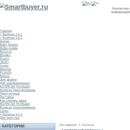
Контактная
информация
Главная
+ Коляски 2 в 1
+ Коляски 3 в 1
Anmar
Baby Design
BeBe-mobile
BOGUS
Bomiko
Espiro
JEDO
Lonex
Maxima
PLAUDI
Retrus
Для двойни
Для новорожденных
КОЛЯСКИ ПОЛЬША
Коляски трансформеры
Прогулочные
Доставка
Как сделать заказ
КОЛЯСКИ ПОЛЬША
Коляски трансформеры
Lonex
+ Коляски 3 в 1
Для прогулок
На главную
>
Корзина
КАТЕГОРИИ